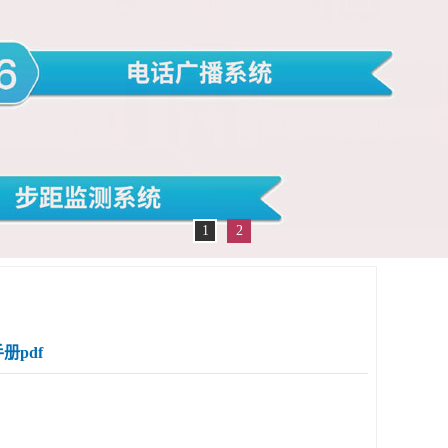
1
2
pdf