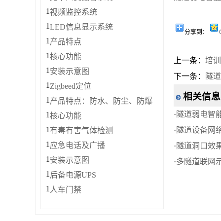
1
视频监控系统
1
LED信息显示系统
分享到：
1
产品特点
1
核心功能
上一条：
培训
1
安装示意图
下一条：
隧道
1
Zigbeed定位
相关信息
1
产品特点：防水、防尘、防爆
·
隧道弱电智能
1
核心功能
1
·
隧道设备网
有毒有害气体检测
1
应急电话及广播
·
隧道洞口效
1
安装示意图
·
多隧道联网
1
后备电源UPS
1
人车门禁