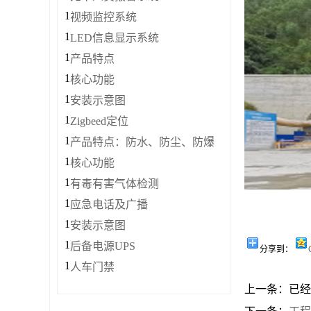
1
视频监控系统
1
LED信息显示系统
1
产品特点
1
核心功能
1
安装示意图
1
Zigbeed定位
1
产品特点：防水、防尘、防爆
1
核心功能
1
有毒有害气体检测
1
应急电话及广播
1
安装示意图
1
后备电源UPS
分享到：
1
人车门禁
上一条：已经