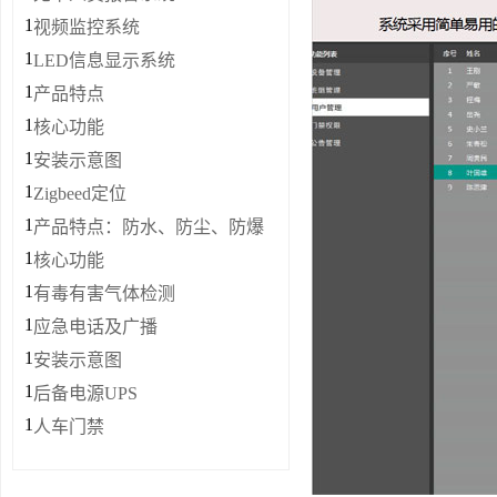
1
视频监控系统
1
LED信息显示系统
1
产品特点
1
核心功能
1
安装示意图
1
Zigbeed定位
1
产品特点：防水、防尘、防爆
1
核心功能
1
有毒有害气体检测
1
应急电话及广播
1
安装示意图
1
后备电源UPS
1
人车门禁