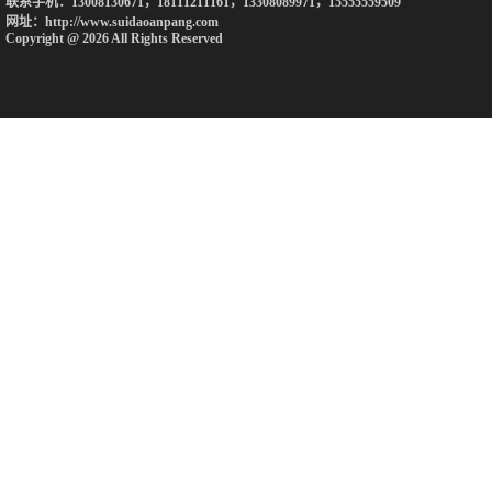
联系手机：13008130671，18111211161，13308089971，15555559509
网址：http://www.suidaoanpang.com
Copyright @ 2026 All Rights Reserved