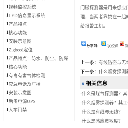
1
视频监控系统
门磁探测器是用来感应
1
LED信息显示系统
理，当两者靠拢在一起
1
产品特点
给报警主机。
1
核心功能
1
安装示意图
分享到：
QQ空间
1
Zigbeed定位
1
产品特点：防水、防尘、防爆
上一条：
有线防盗与无
1
核心功能
下一条：
什么烟雾探测
1
有毒有害气体检测
相关信息
1
应急电话及广播
1
安装示意图
·
什么是煤气探测器？其
1
后备电源UPS
·
什么烟雾探测器？其工
1
人车门禁
·
什么是有线与无线？
·
什么是感应灵敏度？